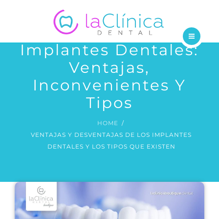
TRATAMIENTOS
DENTISTAS
Implantes Dentales:
INICIO
BLOG
Ventajas,
NOSOTROS
Inconvenientes Y
CONTÁCTANOS
TRATAMIENTOS
Tipos
DENTISTAS
HOME
VENTAJAS Y DESVENTAJAS DE LOS IMPLANTES
BLOG
DENTALES Y LOS TIPOS QUE EXISTEN
CONTÁCTANOS