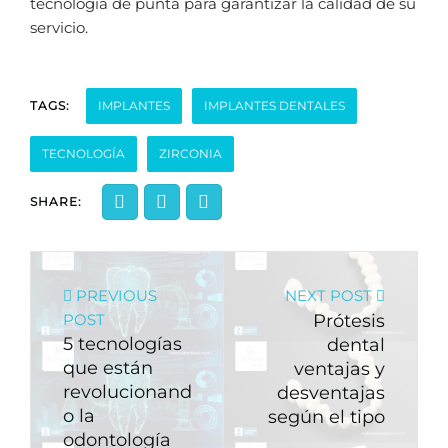
tecnología de punta para garantizar la calidad de su
servicio.
TAGS:
IMPLANTES
IMPLANTES DENTALES
TECNOLOGÍA
ZIRCONIA
SHARE:
PREVIOUS
NEXT POST
POST
Prótesis
5 tecnologías
dental
que están
ventajas y
revolucionand
desventajas
o la
según el tipo
odontología