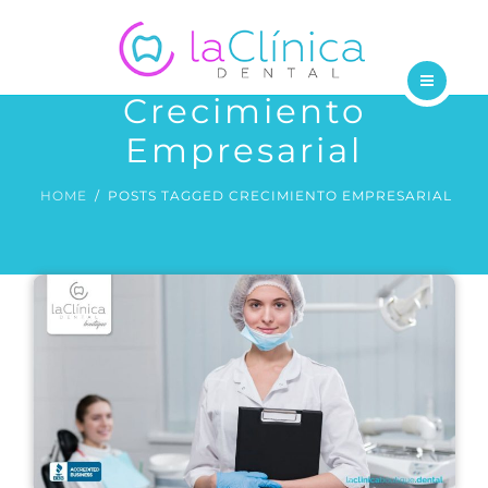
TRATAMIENTOS
DENTISTAS
Crecimiento
INICIO
BLOG
Empresarial
NOSOTROS
CONTÁCTANOS
HOME
POSTS TAGGED CRECIMIENTO EMPRESARIAL
TRATAMIENTOS
DENTISTAS
BLOG
CONTÁCTANOS