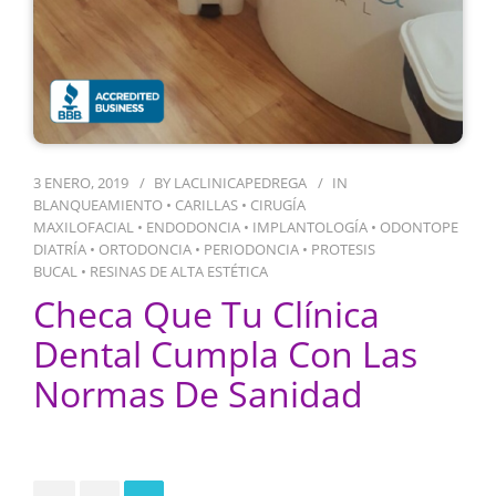
3 ENERO, 2019
BY
LACLINICAPEDREGA
IN
BLANQUEAMIENTO
•
CARILLAS
•
CIRUGÍA
MAXILOFACIAL
•
ENDODONCIA
•
IMPLANTOLOGÍA
•
ODONTOPE
DIATRÍA
•
ORTODONCIA
•
PERIODONCIA
•
PROTESIS
BUCAL
•
RESINAS DE ALTA ESTÉTICA
Checa Que Tu Clínica
Dental Cumpla Con Las
Normas De Sanidad