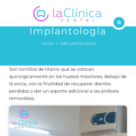
TRATAMIENTOS
DENTISTAS
Implantología
INICIO
BLOG
HOME
IMPLANTOLOGÍA
NOSOTROS
CONTÁCTANOS
TRATAMIENTOS
Son tornillos de titanio que se colocan
DENTISTAS
quirúrgicamente en los huesos maxilares, debajo de
la encía, con la finalidad de recuperar dientes
BLOG
perdidos o dar un soporte adicional a las prótesis
removibles.
CONTÁCTANOS